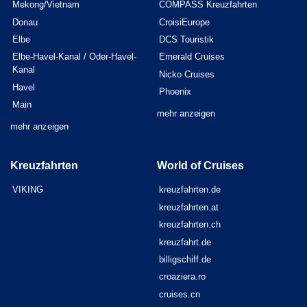
Mekong/Vietnam
COMPASS Kreuzfahrten
Donau
CroisiEurope
Elbe
DCS Touristik
Elbe-Havel-Kanal / Oder-Havel-
Emerald Cruises
Kanal
Nicko Cruises
Havel
Phoenix
Main
mehr anzeigen
mehr anzeigen
Kreuzfahrten
World of Cruises
VIKING
kreuzfahrten.de
kreuzfahrten.at
kreuzfahrten.ch
kreuzfahrt.de
billigschiff.de
croaziera.ro
cruises.cn