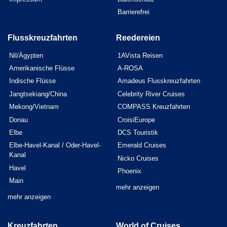
Barrierefrei
Flusskreuzfahrten
Reedereien
Nil/Ägypten
1AVista Reisen
Amerikanische Flüsse
A-ROSA
Indische Flüsse
Amadeus Flusskreuzfahrten
Jangtsekiang/China
Celebrity River Cruises
Mekong/Vietnam
COMPASS Kreuzfahrten
Donau
CroisiEurope
Elbe
DCS Touristik
Elbe-Havel-Kanal / Oder-Havel-
Emerald Cruises
Kanal
Nicko Cruises
Havel
Phoenix
Main
mehr anzeigen
mehr anzeigen
Kreuzfahrten
World of Cruises