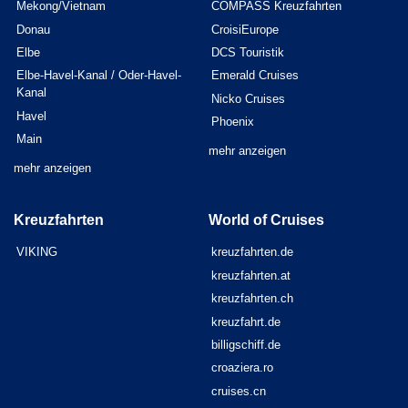
Mekong/Vietnam
COMPASS Kreuzfahrten
Donau
CroisiEurope
Elbe
DCS Touristik
Elbe-Havel-Kanal / Oder-Havel-
Emerald Cruises
Kanal
Nicko Cruises
Havel
Phoenix
Main
mehr anzeigen
mehr anzeigen
Kreuzfahrten
World of Cruises
VIKING
kreuzfahrten.de
kreuzfahrten.at
kreuzfahrten.ch
kreuzfahrt.de
billigschiff.de
croaziera.ro
cruises.cn