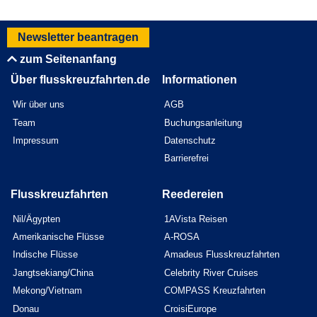
Newsletter beantragen
zum Seitenanfang
Über flusskreuzfahrten.de
Informationen
Wir über uns
AGB
Team
Buchungsanleitung
Impressum
Datenschutz
Barrierefrei
Flusskreuzfahrten
Reedereien
Nil/Ägypten
1AVista Reisen
Amerikanische Flüsse
A-ROSA
Indische Flüsse
Amadeus Flusskreuzfahrten
Jangtsekiang/China
Celebrity River Cruises
Mekong/Vietnam
COMPASS Kreuzfahrten
Donau
CroisiEurope