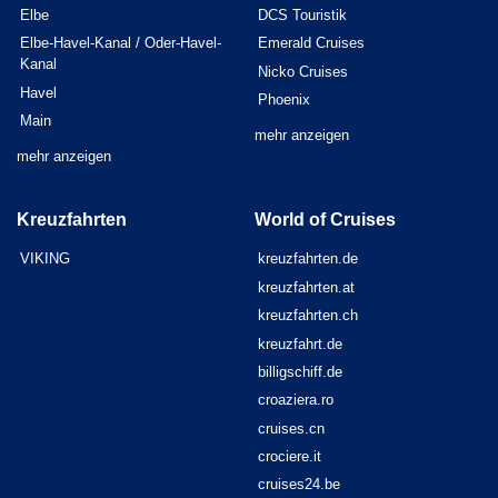
Elbe
DCS Touristik
Elbe-Havel-Kanal / Oder-Havel-
Emerald Cruises
Kanal
Nicko Cruises
Havel
Phoenix
Main
mehr anzeigen
mehr anzeigen
Kreuzfahrten
World of Cruises
VIKING
kreuzfahrten.de
kreuzfahrten.at
kreuzfahrten.ch
kreuzfahrt.de
billigschiff.de
croaziera.ro
cruises.cn
crociere.it
cruises24.be