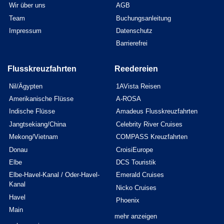
Wir über uns
AGB
Team
Buchungsanleitung
Impressum
Datenschutz
Barrierefrei
Flusskreuzfahrten
Reedereien
Nil/Ägypten
1AVista Reisen
Amerikanische Flüsse
A-ROSA
Indische Flüsse
Amadeus Flusskreuzfahrten
Jangtsekiang/China
Celebrity River Cruises
Mekong/Vietnam
COMPASS Kreuzfahrten
Donau
CroisiEurope
Elbe
DCS Touristik
Elbe-Havel-Kanal / Oder-Havel-
Emerald Cruises
Kanal
Nicko Cruises
Havel
Phoenix
Main
mehr anzeigen