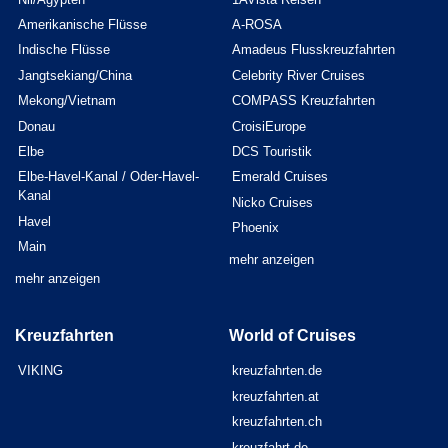
Amerikanische Flüsse
A-ROSA
Indische Flüsse
Amadeus Flusskreuzfahrten
Jangtsekiang/China
Celebrity River Cruises
Mekong/Vietnam
COMPASS Kreuzfahrten
Donau
CroisiEurope
Elbe
DCS Touristik
Elbe-Havel-Kanal / Oder-Havel-
Emerald Cruises
Kanal
Nicko Cruises
Havel
Phoenix
Main
mehr anzeigen
mehr anzeigen
Kreuzfahrten
World of Cruises
VIKING
kreuzfahrten.de
kreuzfahrten.at
kreuzfahrten.ch
kreuzfahrt.de