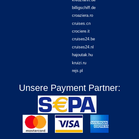
billigschiff.de
croaziera.ro
cruises.cn
crociere.it
cruises24.be
cruises24.nl
hajoutak.hu
kruizi.ru
rejs.pl
Unsere Payment Partner: