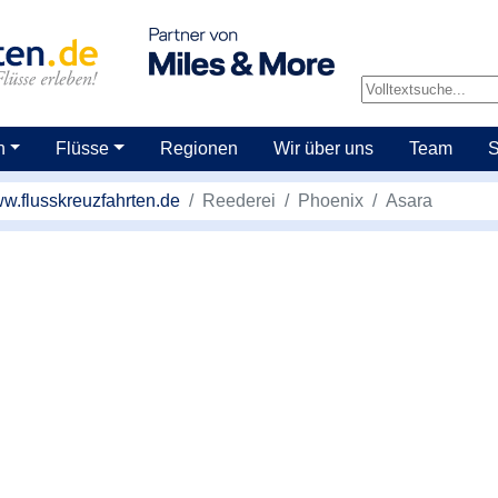
n
Flüsse
Regionen
Wir über uns
Team
S
w.flusskreuzfahrten.de
Reederei
Phoenix
Asara