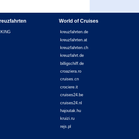
reuzfahrten
World of Cruises
IKING
kreuzfahrten.de
kreuzfahrten.at
kreuzfahrten.ch
kreuzfahrt.de
billigschiff.de
croaziera.ro
cruises.cn
crociere.it
cruises24.be
cruises24.nl
hajoutak.hu
kruizi.ru
rejs.pl