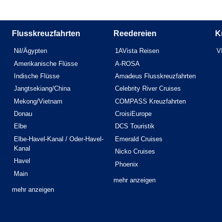
Flusskreuzfahrten
Reedereien
K
Nil/Ägypten
1AVista Reisen
V
Amerikanische Flüsse
A-ROSA
Indische Flüsse
Amadeus Flusskreuzfahrten
Jangtsekiang/China
Celebrity River Cruises
Mekong/Vietnam
COMPASS Kreuzfahrten
Donau
CroisiEurope
Elbe
DCS Touristik
Elbe-Havel-Kanal / Oder-Havel-
Emerald Cruises
Kanal
Nicko Cruises
Havel
Phoenix
Main
mehr anzeigen
mehr anzeigen